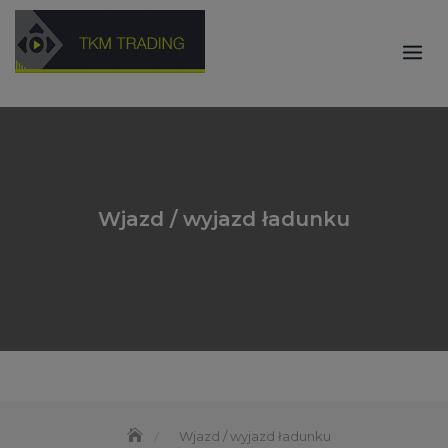
Skip
to
content
Wjazd / wyjazd ładunku
Wjazd / wyjazd ładunku