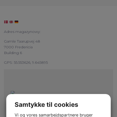
Adres magazynowy:
Gamle Taarupvej 48
7000 Fredericia
Building 6
GPS: 55.553626, 9.645895
Samtykke til cookies
Vi og vores samarbejdspartnere bruger