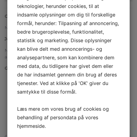
teknologier, herunder cookies, til at
indsamle oplysninger om dig til forskellige
Covid19:
formål, herunder: Tilpasning af annoncering,
Nosimy maskę i zachowujemy dystans
bedre brugeroplevelse, funktionalitet,
Język
statistik og marketing. Disse oplysninger
kan blive delt med annoncerings- og
Nasi pracownicy magazynu mówią po duńsku, niemiecku i
angielsku
analysepartnere, som kan kombinere dem
med data, du tidligere har givet dem eller
Godziny otwarcia
de har indsamlet gennem din brug af deres
Poniedziałki 08.00 – 16.00
tjenester. Ved at klikke på 'OK' giver du
Wtorki 08.00 – 16.00
samtykke til disse formål.
Środy 08.00 – 16.00
Czwartki 08.00 – 17.00
Læs mere om vores brug af cookies og
Piątki 08.00 – 13.00
behandling af persondata på vores
Sobota, niedziele i święta: zamknięte
hjemmeside.