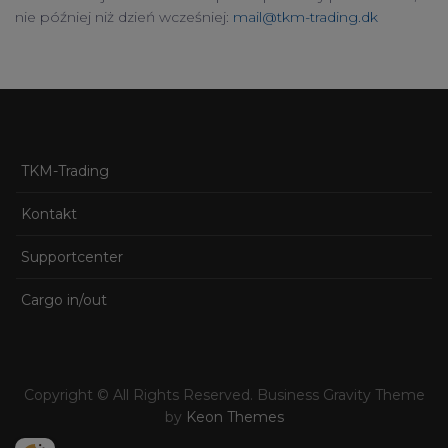
nie później niż dzień wcześniej:
mail@tkm-trading.dk
TKM-Trading
Kontakt
Supportcenter
Cargo in/out
Copyright © All Rights Reserved. Business Gravity Theme
by
Keon Themes